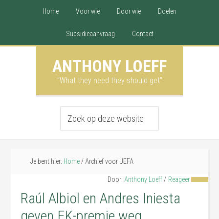
Home
Voor wie
Door wie
Doelen
Subsidieaanvraag
Contact
ANTHONY LOEFF
"What they need they should get"
Je bent hier:
Home
/
Archief voor UEFA
Door:
Anthony Loeff
Reageer
Raúl Albiol en Andres Iniesta
geven EK-premie weg