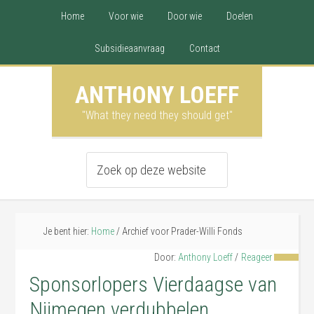
Home
Voor wie
Door wie
Doelen
Subsidieaanvraag
Contact
ANTHONY LOEFF
"What they need they should get"
Je bent hier:
Home
/
Archief voor Prader-Willi Fonds
Door:
Anthony Loeff
Reageer
Sponsorlopers Vierdaagse van
Nijmegen verdubbelen